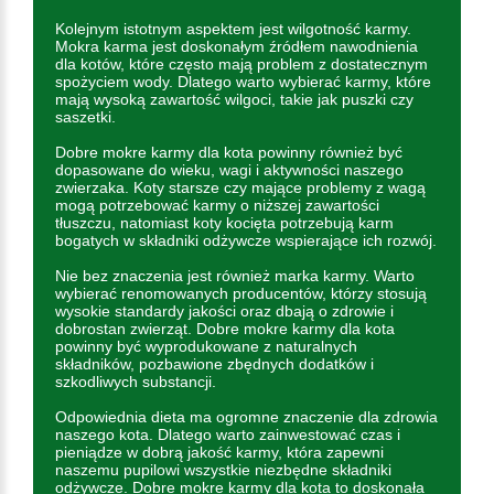
Kolejnym istotnym aspektem jest wilgotność karmy.
Mokra karma jest doskonałym źródłem nawodnienia
dla kotów, które często mają problem z dostatecznym
spożyciem wody. Dlatego warto wybierać karmy, które
mają wysoką zawartość wilgoci, takie jak puszki czy
saszetki.
Dobre mokre karmy dla kota powinny również być
dopasowane do wieku, wagi i aktywności naszego
zwierzaka. Koty starsze czy mające problemy z wagą
mogą potrzebować karmy o niższej zawartości
tłuszczu, natomiast koty kocięta potrzebują karm
bogatych w składniki odżywcze wspierające ich rozwój.
Nie bez znaczenia jest również marka karmy. Warto
wybierać renomowanych producentów, którzy stosują
wysokie standardy jakości oraz dbają o zdrowie i
dobrostan zwierząt. Dobre mokre karmy dla kota
powinny być wyprodukowane z naturalnych
składników, pozbawione zbędnych dodatków i
szkodliwych substancji.
Odpowiednia dieta ma ogromne znaczenie dla zdrowia
naszego kota. Dlatego warto zainwestować czas i
pieniądze w dobrą jakość karmy, która zapewni
naszemu pupilowi wszystkie niezbędne składniki
odżywcze. Dobre mokre karmy dla kota to doskonała