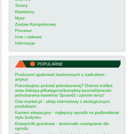
Tonery
Klawiatury
Mysz
Zestaw Komputerowy
Procesor
Inne i ciekawe
Informacje
POPULARNE
Producent opakowań kartonowych z nadrukiem -
artykuł
Potrzebujesz pościeli jednobarwnej? Dobrze trafiłeś:
www.4sleepy.pl/kategoria/komplety-poscieli/posciel-
jednobarwna-bawelna/ Sprawdź i zamów teraz!
Oze-market.pl - sklep internetowy z ekologicznymi
produktami
Kamień elewacyjny - najlepszy sposób na podkreślenie
stylu budynku
Krawężniki granitowe - doskonałe rozwiązanie dla
ogrodu