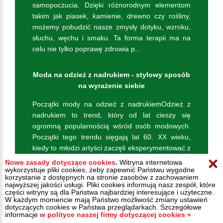
samopoczucia. Dzięki różnorodnym elementom
takim jak piasek, kamienie, drewno czy rośliny,
możemy pobudzić nasze zmysły dotyku, wzroku,
słuchu, węchu i smaku. Ta forma terapii ma na
celu nie tylko poprawę zdrowia p...
Moda na odzież z nadrukiem - stylowy sposób
na wyrażenie siebie
Początki mody na odzież z nadrukiemOdzież z
nadrukiem to trend, który od lat cieszy się
ogromną popularnością wśród osób modowych.
Początki tego trendu sięgają lat 60. XX wieku,
kiedy to młodzi artyści zaczęli eksperymentować z
wzorami i sloganami na swoich ubraniach. Dzięki
Nowe zasady dotyczące cookies.
Witryna internetowa
wykorzystuje pliki cookies, żeby zapewnić Państwu wygodne
temu odzież stała się ni...
korzystanie z dostępnych na stronie zasobów z zachowaniem
najwyższej jakości usługi. Pliki cookies informują nasz zespół, które
części witryny są dla Państwa najbardziej interesujące i użyteczne.
W każdym momencie mają Państwo możliwość zmiany ustawień
dotyczących cookies w Państwa przeglądarkach. Szczegółowe
informacje
w polityce naszej firmy dotyczącej cookies »
© All rights reserved