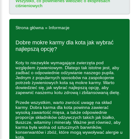
Wszystko, co powinieneś wiedzieć o ekspresach
ciśnieniowych
Strona główna
»
Informacje
Dobre mokre karmy dla kota jak wybrać
najlepszą opcję?
Koty to niezwykle wymagające zwierzęta pod
względem żywieniowym. Dlatego tak istotne jest, aby
zadbać o odpowiednie odżywianie naszego pupila.
Jednym z popularnych sposobów na zaspokojenie
potrzeb żywieniowych kota są mokre karmy. Warto
dowiedzieć się, jak wybrać najlepszą opcję, aby
zapewnić naszemu kotu zdrową i zbilansowaną dietę.
Przede wszystkim, warto zwrócić uwagę na skład
karmy. Dobra karma dla kota powinna zawierać
wysoką zawartość mięsa, a także odpowiednie
proporcje składników odżywczych takich jak białko,
tłuszcze, witaminy i minerały. Ważne jest również, aby
karma była wolna od sztucznych barwników,
konserwantów i zbóż, które mogą wywoływać alergie u
kota.