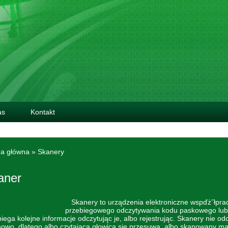
as
Kontakt
na główna
»
Skanery
aner
Skanery to urządzenia elektroniczne wspďż˝łprac
przebiegowego odczytywania kodu paskowego lub 
iega kolejne informacje odczytując je, albo rejestrując. Skanery nie odc
wo, dlatego albo czytająca głowica się przesuwa, albo skanowany mate