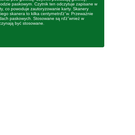
kodzie paskowym. Czytnik ten odczytuje zapisane w
ty, co powoduje zautoryzowanie karty. Skanery
iego skanera to kilka centymetrďż˝w. Przeważnie
odach paskowych. Stosowane są rďż˝wnież w
aczynają być stosowane.