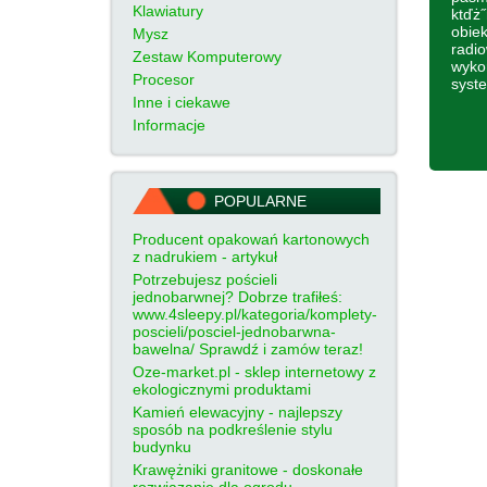
Klawiatury
ktďż˝
obiek
Mysz
radio
Zestaw Komputerowy
wyko
Procesor
syste
Inne i ciekawe
Informacje
POPULARNE
Producent opakowań kartonowych
z nadrukiem - artykuł
Potrzebujesz pościeli
jednobarwnej? Dobrze trafiłeś:
www.4sleepy.pl/kategoria/komplety-
poscieli/posciel-jednobarwna-
bawelna/ Sprawdź i zamów teraz!
Oze-market.pl - sklep internetowy z
ekologicznymi produktami
Kamień elewacyjny - najlepszy
sposób na podkreślenie stylu
budynku
Krawężniki granitowe - doskonałe