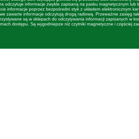
ra odczytuje informacje zwykle zapisaną na pasku magnetycznym lub 
cie informacje poprzez bezpośredni styk z układem elektronicznym kar
we zawarte informacje odczytują drogą radiową. Przeważnie zasięg tak
rzystywane są w sklepach do odczytywania informacji zapisanych w k
mach dostępu. Są wygodniejsze niż czytniki magnetyczne i częściej z