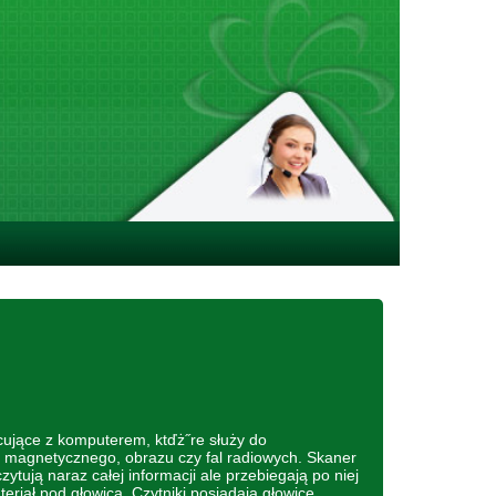
ujące z komputerem, ktďż˝re służy do
magnetycznego, obrazu czy fal radiowych. Skaner
zytują naraz całej informacji ale przebiegają po niej
riał pod głowicą. Czytniki posiadają głowicę,