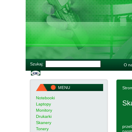
Szukaj:
O n
MENU
Stro
Notebooki
Sk
Laptopy
Monitory
Drukarki
Skanery
przeb
Tonery
pasmo