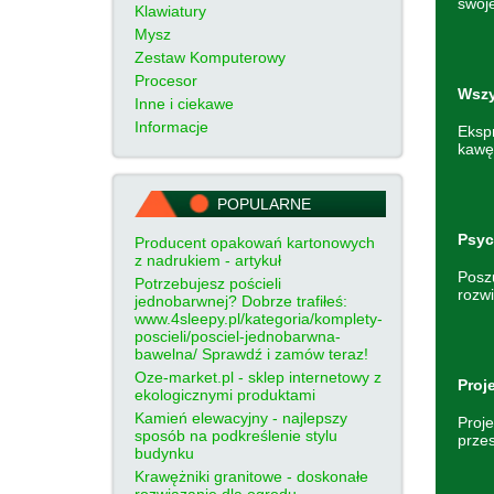
swoje
Klawiatury
Mysz
Zestaw Komputerowy
Procesor
Wszy
Inne i ciekawe
Informacje
Eksp
kawę
POPULARNE
Psyc
Producent opakowań kartonowych
z nadrukiem - artykuł
Poszu
Potrzebujesz pościeli
rozwi
jednobarwnej? Dobrze trafiłeś:
www.4sleepy.pl/kategoria/komplety-
poscieli/posciel-jednobarwna-
bawelna/ Sprawdź i zamów teraz!
Oze-market.pl - sklep internetowy z
Proj
ekologicznymi produktami
Kamień elewacyjny - najlepszy
Proje
sposób na podkreślenie stylu
przes
budynku
Krawężniki granitowe - doskonałe