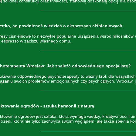
j solidnej konstrukcji oraz trwałości, stanowią doskonałą opcję dla osó
stko, co powinieneś wiedzieć o ekspresach ciśnieniowych
resy ciśnieniowe to niezwykle popularne urządzenia wśród miłośników
 espresso w zaciszu własnego domu.
hoterapeuta Wrocław: Jak znaleźć odpowiedniego specjalistę?
kiwanie odpowiedniego psychoterapeuty to ważny krok dla wszystkich,
ązaniu swoich problemów emocjonalnych czy psychicznych. Wrocław, jak
ektowanie ogrodów - sztuka harmonii z naturą
ktowanie ogrodów jest sztuką, która wymaga wiedzy, kreatywności i um
trzeni, która nie tylko zachwyca swoim wyglądem, ale także spełnia kon