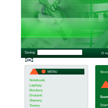
Szukaj:
O n
MENU
Stro
Notebooki
Laptopy
Monitory
Drukarki
Szam
Skanery
Szam
Tonery