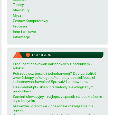
Tonery
Klawiatury
Mysz
Zestaw Komputerowy
Procesor
Inne i ciekawe
Informacje
POPULARNE
Producent opakowań kartonowych z nadrukiem -
artykuł
Potrzebujesz pościeli jednobarwnej? Dobrze trafiłeś:
www.4sleepy.pl/kategoria/komplety-poscieli/posciel-
jednobarwna-bawelna/ Sprawdź i zamów teraz!
Oze-market.pl - sklep internetowy z ekologicznymi
produktami
Kamień elewacyjny - najlepszy sposób na podkreślenie
stylu budynku
Krawężniki granitowe - doskonałe rozwiązanie dla
ogrodu