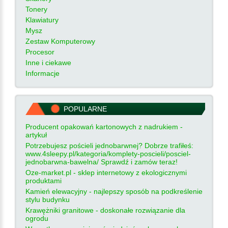
Tonery
Klawiatury
Mysz
Zestaw Komputerowy
Procesor
Inne i ciekawe
Informacje
POPULARNE
Producent opakowań kartonowych z nadrukiem -
artykuł
Potrzebujesz pościeli jednobarwnej? Dobrze trafiłeś:
www.4sleepy.pl/kategoria/komplety-poscieli/posciel-
jednobarwna-bawelna/ Sprawdź i zamów teraz!
Oze-market.pl - sklep internetowy z ekologicznymi
produktami
Kamień elewacyjny - najlepszy sposób na podkreślenie
stylu budynku
Krawężniki granitowe - doskonałe rozwiązanie dla
ogrodu